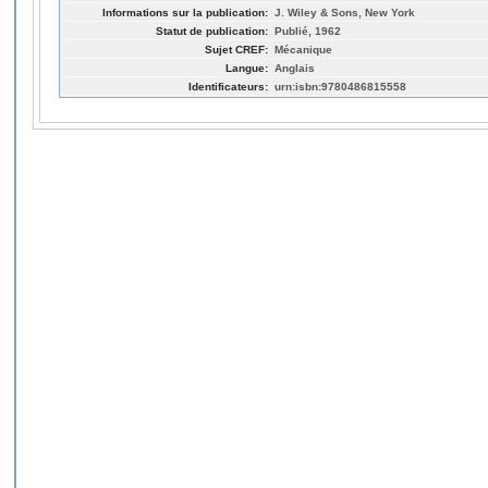
Informations sur la publication:
J. Wiley & Sons, New York
Statut de publication:
Publié, 1962
Sujet CREF:
Mécanique
Langue:
Anglais
Identificateurs:
urn:isbn:9780486815558