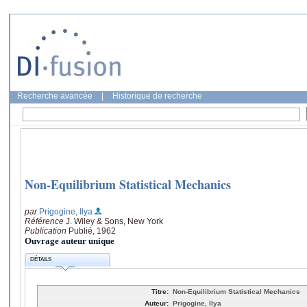
Recherche avancée
|
Historique de recherche
Non-Equilibrium Statistical Mechanics
par
Prigogine, Ilya
Référence
J. Wiley & Sons, New York
Publication
Publié, 1962
Ouvrage auteur unique
DÉTAILS
Titre:
Non-Equilibrium Statistical Mechanics
Auteur:
Prigogine, Ilya