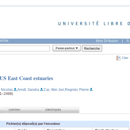
herche
Mon DI-fusion
|
À 
Passe-partout
Citer
US East Coast estuaries
 Nicolas
;Arndt, Sandra
;Cai, Wei-Jun
;Regnier, Pierre
41–2468)
CONTENU
STATISTIQUES
Fichier(s) déposé(s) par l'encodeur