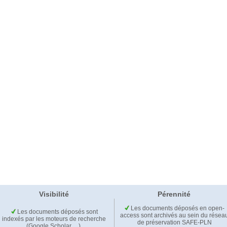
Visibilité
Pérennité
Les documents déposés en open-
Les documents déposés sont
access sont archivés au sein du résea
indexés par les moteurs de recherche
de préservation SAFE-PLN
(Google Scholar,…).