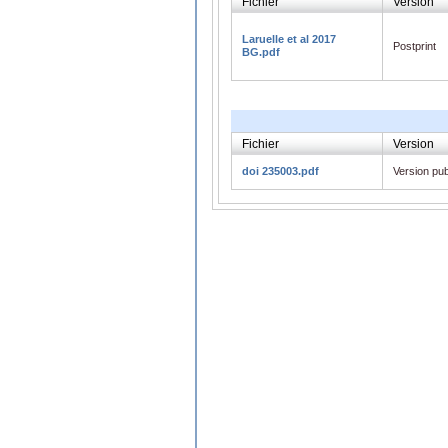
Fichier
Version
Laruelle et al 2017
Postprint
BG.pdf
Fichier
Version
doi 235003.pdf
Version pub