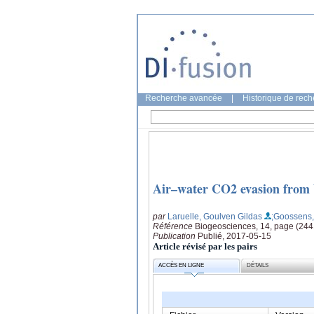
Recherche avancée
|
Historique de rec
Air–water CO2 evasion from 
par
Laruelle, Goulven Gildas
;Goossens,
Référence
Biogeosciences, 14, page (24
Publication
Publié, 2017-05-15
Article révisé par les pairs
ACCÈS EN LIGNE
DÉTAILS