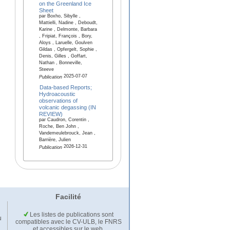
on the Greenland Ice
Sheet
par Boxho, Sibylle ,
Mattielli, Nadine , Deboudt,
Karine , Delmonte, Barbara
, Fripiat, François , Bory,
Aloys , Laruelle, Goulven
Gildas , Opfergelt, Sophie ,
Denis, Gilles , Goffart,
Nathan , Bonneville,
Steeve
2025-07-07
Publication
Data-based Reports;
Hydroacoustic
observations of
volcanic degassing (IN
REVIEW)
par Caudron, Corentin ,
Roche, Ben John ,
Vandemeulebrouck, Jean ,
Barrière, Julien
2026-12-31
Publication
Facilité
Les listes de publications sont
u
compatibles avec le CV-ULB, le FNRS
et accessibles sur le web.