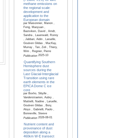
methane emissions on
the regional scale:
development and
application to the
European domain
par Maisonnier, Manon ,
Feng, Maoyuan ,
Bastviken, David , Arndt,
Sandra , Lauerwald, Ronny
, Jabbari, Aidin , Laruelle,
Goulven Gildas , MacKay,
Murray , Tan, Zeli , Thiery,
Wim , Regnier, Pierre
2025-10
Publication
Quantifying Southern
Hemisphere dust
sources during the
Last Glacial-Interglacial
Transition using rare
earth elements in the
EPICA Dome C ice
core
par Boxho, Sibylle ,
Vanderstraeten, Aubry ,
Mattielli, Nadine , Laruelle,
Goulven Gildas , Bory,
Aloys , Gabrielli, Paolo ,
Bonneville, Steeve
2026-08-01
Publication
Nutrient content and
provenance of dust
deposition along a
460km W-E transect