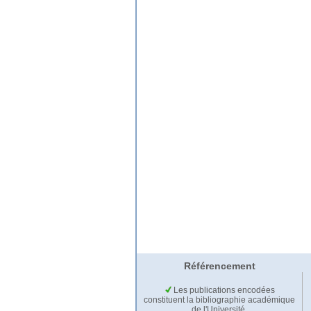
Référencement
Les publications encodées
constituent la bibliographie académique
de l'Université.