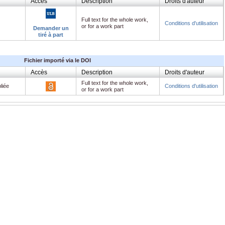
Accès
Description
Droits d'auteur
Full text for the whole work,
Conditions d'utilisation
or for a work part
Demander un
tiré à part
Fichier importé via le DOI
Accès
Description
Droits d'auteur
Full text for the whole work,
liée
Conditions d'utilisation
or for a work part