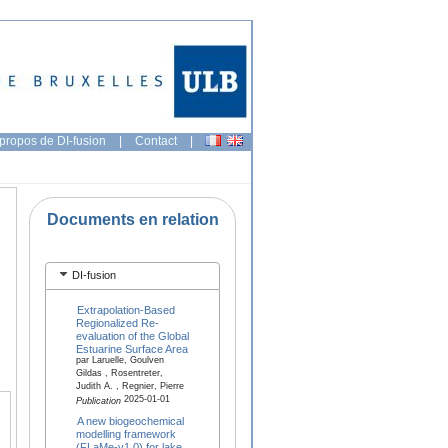
propos de DI-fusion
|
Contact
|
Documents en relation
DI-fusion
Extrapolation-Based
Regionalized Re-
evaluation of the Global
Estuarine Surface Area
par Laruelle, Goulven
Gildas , Rosentreter,
Judith A. , Regnier, Pierre
2025-01-01
Publication
A new biogeochemical
modelling framework
(FLaMe-v1.0) for lake