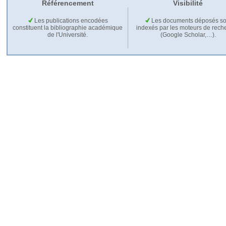
Référencement
Visibilité
Les publications encodées
Les documents déposés so
constituent la bibliographie académique
indexés par les moteurs de rech
de l'Université.
(Google Scholar,…).