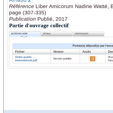
Référence
Liber Amicorum Nadine Watté, Br
page (307-335)
Publication
Publié, 2017
Partie d'ouvrage collectif
ACCÈS EN LIGNE
DÉTAILS
STATISTIQUES
Fichier(s) déposé(s) par l'enc
Fichier
Version
Accès
Des
Ordre public
Œuv
Version publiée
international.pdf
l'œ