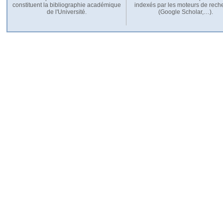
constituent la bibliographie académique
indexés par les moteurs de rech
de l'Université.
(Google Scholar,…).