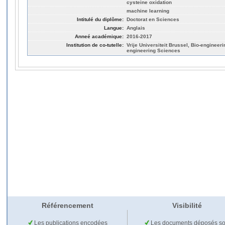
cysteine oxidation
machine learning
Intitulé du diplôme:
Doctorat en Sciences
Langue:
Anglais
Anneé académique:
2016-2017
Institution de co-tutelle:
Vrije Universiteit Brussel, Bio-engineer
engineering Sciences
Référencement
Visibilité
Les publications encodées
Les documents déposés so