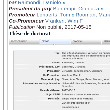
par
Raimondi, Daniele
Président du jury
Bontempi, Gianluca
Promoteur
Lenaerts, Tom
;Rooman, Mari
Co-Promoteur
Vranken, Wim F
Publication
Non publié, 2017-05-15
Thèse de doctorat
ACCÈS EN LIGNE
DÉTAILS
CONTENU
STATI
Titre:
The effect of genome variation on human
and improving their deleteriousness pre
contextualisation
Auteur:
Raimondi, Daniele
Président du jury:
Bontempi, Gianluca
Promoteur:
Lenaerts, Tom; Rooman, Marianne
Co-Promoteur:
Vranken, Wim F
Membre du jury:
Nowe, Ann; Tompa, Peter; Moreau, Yves;
Informations sur la publication:
Université libre de Bruxelles, Faculté d
Bruxelles
Date de défense:
2017-05-15
Sujet CREF:
Sciences exactes et naturelles
Mots-clés:
single nucleotide variants
variant effect prediction
bioinformatics