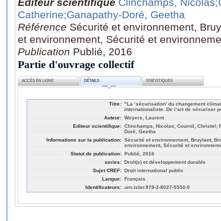
Editeur scientifique
Clinchamps, Nicolas
;
Catherine
;Ganapathy-Doré, Geetha
Référence
Sécurité et environnement, Bruyl
et environnement, Sécurité et environneme
Publication
Publié, 2016
Partie d'ouvrage collectif
ACCÈS EN LIGNE
DÉTAILS
STATISTIQUES
Titre:
"La ‘sécurisation’ du changement climat
internationaliste. De l’art de sécuriser 
Auteur:
Weyers, Laurent
Editeur scientifique:
Clinchamps, Nicolas; Cournil, Christel;
Doré, Geetha
Informations sur la publication:
Sécurité et environnement, Bruylant, Bru
environnement, Sécurité et environneme
Statut de publication:
Publié, 2016
series:
Droit(s) et développement durable
Sujet CREF:
Droit international public
Langue:
Français
Identificateurs:
urn:isbn:978-2-8027-5550-0