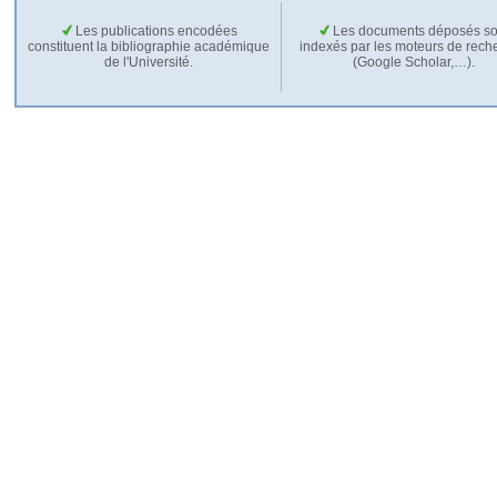
Les publications encodées
Les documents déposés so
constituent la bibliographie académique
indexés par les moteurs de rech
de l'Université.
(Google Scholar,…).