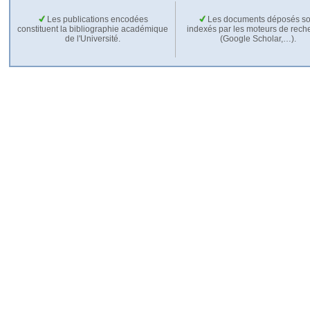
Les publications encodées
Les documents déposés so
constituent la bibliographie académique
indexés par les moteurs de rech
de l'Université.
(Google Scholar,…).