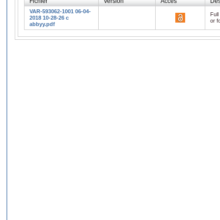
Fichier
Version
Accès
Des
VAR-593062-1001 06-04-
Full
2018 10-28-26 c
or f
abbyy.pdf