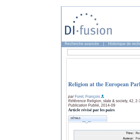
Recherche avancée
|
Historique de rec
Religion at the European Parl
par
Foret, François
Référence
Religion, state & society, 42, 2
Publication
Publié, 2014-09
Article révisé par les pairs
DÉTAILS
Titre:
Re
Auteur:
Fo