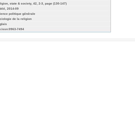
ligion, state & society, 42, 2-3, page (130-147)
blié, 2014-09
ience politique générale
ciologie de la religion
glais
n:issn:0963-7494