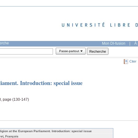
herche
Mon DI-fusion
|
À 
Passe-partout
Citer
iament. Introduction: special issue
-3, page (130-147)
ligion at the European Parliament. Introduction: special issue
ret, François