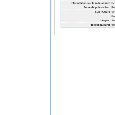
Informations sur la publication:
Re
Statut de publication:
Pu
Sujet CREF:
Sc
So
Langue:
An
Identificateurs:
ur