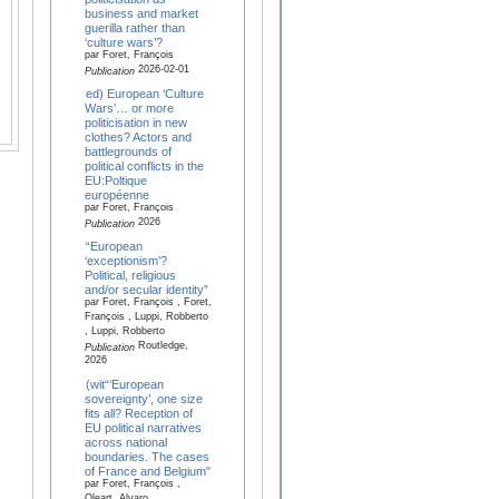
business and market
guerilla rather than
‘culture wars’?
par Foret, François
2026-02-01
Publication
ed) European ‘Culture
Wars’… or more
politicisation in new
clothes? Actors and
battlegrounds of
political conflicts in the
EU:Poltique
européenne
par Foret, François
2026
Publication
“European
‘exceptionism’?
Political, religious
and/or secular identity”
par Foret, François , Foret,
François , Luppi, Robberto
, Luppi, Robberto
Routledge,
Publication
2026
(wit“‘European
sovereignty’, one size
fits all? Reception of
EU political narratives
across national
boundaries. The cases
of France and Belgium"
par Foret, François ,