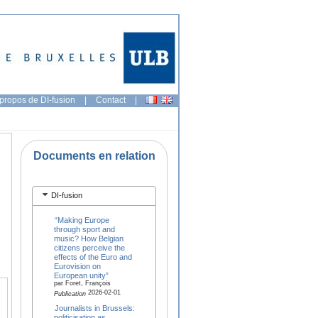
propos de DI-fusion
|
Contact
|
Documents en relation
DI-fusion
“Making Europe
through sport and
music? How Belgian
citizens perceive the
effects of the Euro and
Eurovision on
European unity”
par Foret, François
2026-02-01
Publication
Journalists in Brussels:
politicisation as