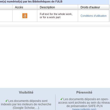
ier(s) numérisé(s) par les Bibliothèques de l'ULB
Accès
Description
Droits d'auteur
Full text for the whole work,
Conditions d'utilisation
or for a work part
Visibilité
Pérennité
Les documents déposés en open-
Les documents déposés sont
access sont archivés au sein du résea
indexés par les moteurs de recherche
de préservation SAFE-PLN
(Google Scholar,…).
(www.safepln.org)
.