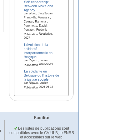
Self-censorship:
Between Risks and
Agency
par Wong, Jing-Syuan ,
Frangville, Vanessa ,
Coman, Ramona ,
Paternotte, David ,
Ponjaert, Frederik
Routledge,
Publication
2027
L’évolution de la
solidarité
interpersonnelle en
Belgique
par Rigaux, Lucien
2026-06-22
Publication
La solidarité en
Belgique ou l’histoire de
la justice sociale
par Rigaux, Lucien
2026-06-18
Publication
Facilité
Les listes de publications sont
u
compatibles avec le CV-ULB, le FNRS
et accessibles sur le web.