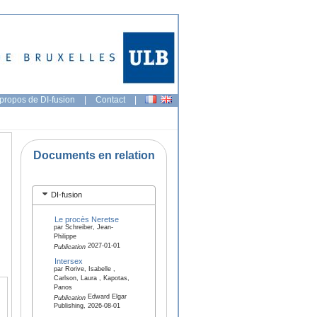
propos de DI-fusion
|
Contact
|
Documents en relation
DI-fusion
Le procès Neretse
par Schreiber, Jean-
Philippe
2027-01-01
Publication
Intersex
par Rorive, Isabelle ,
Carlson, Laura , Kapotas,
Panos
Edward Elgar
Publication
Publishing, 2026-08-01