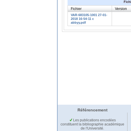
Fich
Fichier
Version
VAR-683105-1001 27-01-
2018 16-54-11 c
abbyy.pdf
Référencement
Les publications encodées
constituent la bibliographie académique
de l'Université.