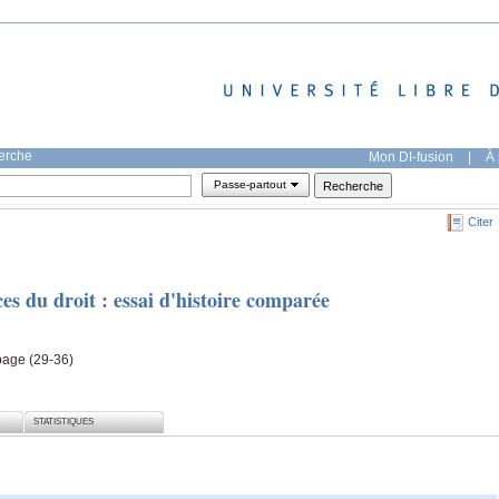
herche
Mon DI-fusion
|
À 
Passe-partout
Citer
es du droit : essai d'histoire comparée
 page (29-36)
STATISTIQUES