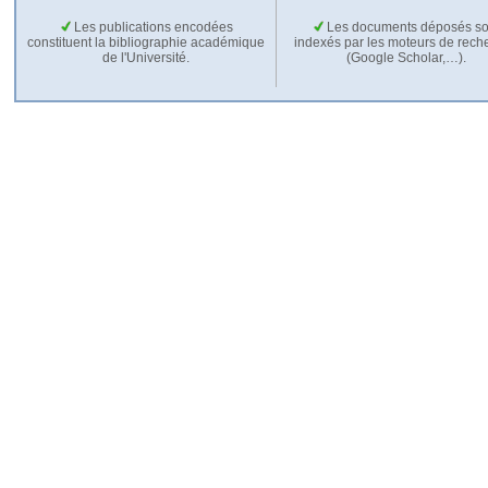
Les publications encodées
Les documents déposés so
constituent la bibliographie académique
indexés par les moteurs de rech
de l'Université.
(Google Scholar,…).