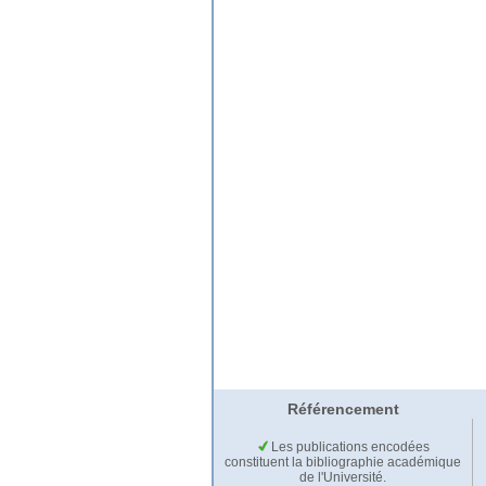
Référencement
Les publications encodées
constituent la bibliographie académique
de l'Université.