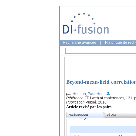
Recherche avancée
|
Historique de rec
Beyond-mean-field correlation
par
Heenen, Paul-Henri
Référence
EPJ web of conferences, 131, 
Publication
Publié, 2016
Article révisé par les pairs
ACCÈS EN LIGNE
DÉTAILS