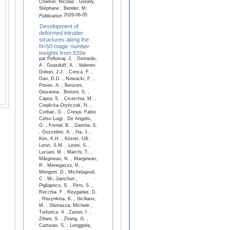
Chamel, Nicolas , Goriely,
Stéphane , Bender, M.
2026-06-05
Publication
Development of
deformed intruder
structures along the
N=50 magic number:
Insights from 83Se
par Pellumaj, J. , Gottardo,
A , Goasduff, A. , Valiente-
Dobon, J.J. , Conca, F. ,
Dao, D.D. , Nowacki, F. ,
Poves, A. , Benzoni,
Giovanna , Bottoni, S. ,
Capra, S. , Cicerchia, M. ,
Cieplicka-Oryńczak, N. ,
Corbari, G. , Crespi, Fabio
Celso Luigi , De Angelis,
G. , Fornal, B. , Gamba, E.
, Gozzelino, A. , Ha, J. ,
Kim, K.H. , Köster, Ulli ,
Lenzi, S.M. , Leoni, S. ,
Luciani, M. , Marchi, T. ,
Mărginean, N. , Marginean,
R , Menegazzo, R. ,
Mengoni, D , Michelagnoli,
C , Mi, Jianchun ,
Pigliapoco, S. , Pirro, S. ,
Recchia, F , Reygadas, D.
, Rezynkina, K. , Siciliano,
M. , Sferrazza, Michele ,
Turturica, A , Zanon, I. ,
Ziliani, S. , Zhang, G. ,
Carturan, S. , Loriggiola,