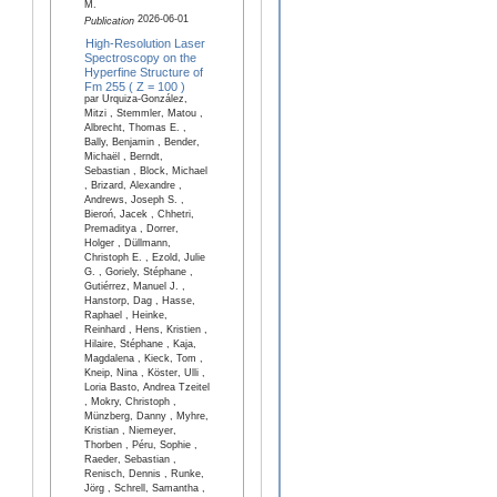
M.
2026-06-01
Publication
High-Resolution Laser
Spectroscopy on the
Hyperfine Structure of
Fm 255 ( Z = 100 )
par Urquiza-González,
Mitzi , Stemmler, Matou ,
Albrecht, Thomas E. ,
Bally, Benjamin , Bender,
Michaël , Berndt,
Sebastian , Block, Michael
, Brizard, Alexandre ,
Andrews, Joseph S. ,
Bieroń, Jacek , Chhetri,
Premaditya , Dorrer,
Holger , Düllmann,
Christoph E. , Ezold, Julie
G. , Goriely, Stéphane ,
Gutiérrez, Manuel J. ,
Hanstorp, Dag , Hasse,
Raphael , Heinke,
Reinhard , Hens, Kristien ,
Hilaire, Stéphane , Kaja,
Magdalena , Kieck, Tom ,
Kneip, Nina , Köster, Ulli ,
Loria Basto, Andrea Tzeitel
, Mokry, Christoph ,
Münzberg, Danny , Myhre,
Kristian , Niemeyer,
Thorben , Péru, Sophie ,
Raeder, Sebastian ,
Renisch, Dennis , Runke,
Jörg , Schrell, Samantha ,