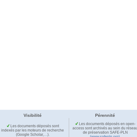
Visibilité
Pérennité
Les documents déposés en open-
Les documents déposés sont
access sont archivés au sein du résea
indexés par les moteurs de recherche
de préservation SAFE-PLN
(Google Scholar,…).
(www.safepln.org)
.