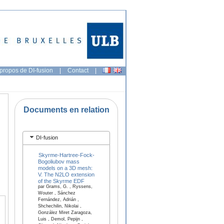
propos de DI-fusion
|
Contact
|
Documents en relation
DI-fusion
Skyrme-Hartree-Fock-
Bogoliubov mass
models on a 3D mesh:
V. The N2LO extension
of the Skyrme EDF
par Grams, G. , Ryssens,
Wouter , Sánchez
Fernández, Adrián ,
Shchechilin, Nikolai ,
González Miret Zaragoza,
Luis , Demol, Pepijn ,