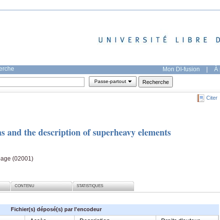
herche
Mon DI-fusion
|
À 
Passe-partout
Citer
s and the description of superheavy elements
page (02001)
CONTENU
STATISTIQUES
Fichier(s) déposé(s) par l'encodeur