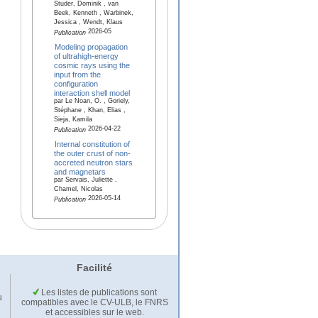
Studer, Dominik , van
Beek, Kenneth , Warbinek,
Jessica , Wendt, Klaus
2026-05
Publication
Modeling propagation
of ultrahigh-energy
cosmic rays using the
input from the
configuration
interaction shell model
par Le Noan, O. , Goriely,
Stéphane , Khan, Elias ,
Sieja, Kamila
2026-04-22
Publication
Internal constitution of
the outer crust of non-
accreted neutron stars
and magnetars
par Servais, Juliette ,
Chamel, Nicolas
2026-05-14
Publication
Facilité
Les listes de publications sont
u
compatibles avec le CV-ULB, le FNRS
et accessibles sur le web.