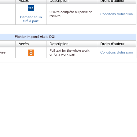
Accès
Description
Droits d'auteur
Œuvre complète ou partie de
Conditions d'utilisation
l'œuvre
Demander un
tiré à part
Fichier importé via le DOI
Accès
Description
Droits d'auteur
Full text for the whole work,
liée
Conditions d'utilisation
or for a work part