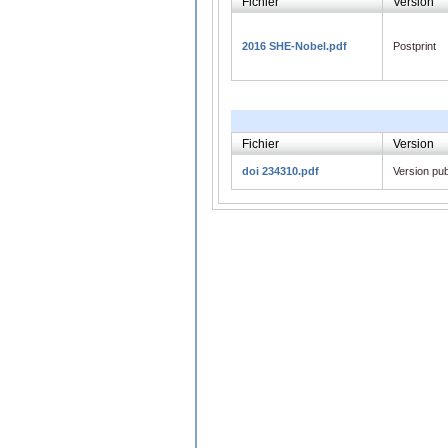
Fichier
Version
2016 SHE-Nobel.pdf
Postprint
Fichier
Version
doi 234310.pdf
Version pub