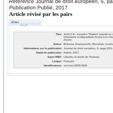
Référence
Journal de droit européen, 5, p
Publication
Publié, 2017
Article révisé par les pairs
DÉTAILS
Titre:
Arrêt C.K.: transfert "Dublin" interdit e
inhumains et dégradants tenant à la sit
d'asile
Auteur:
Bribosia, Emmanuelle; Rizcallah, Cecili
Informations sur la publication:
Journal de droit européen, 5, page (181
Statut de publication:
Publié, 2017
Sujet CREF:
Libertés et droits de l'homme
Langue:
Français
Identificateurs:
urn:issn:2030-3920