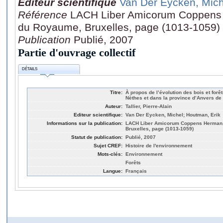
Editeur scientifique
Van Der Eycken, Mich
Référence
LACH Liber Amicorum Coppens 
du Royaume, Bruxelles, page (1013-1059)
Publication
Publié, 2007
Partie d'ouvrage collectif
DÉTAILS
Titre:
À propos de l’évolution des bois et for
Nèthes et dans la province d’Anvers de l
Auteur:
Tallier, Pierre-Alain
Editeur scientifique:
Van Der Eycken, Michel; Houtman, Erik
Informations sur la publication:
LACH Liber Amicorum Coppens Herman,
Bruxelles, page (1013-1059)
Statut de publication:
Publié, 2007
Sujet CREF:
Histoire de l'environnement
Mots-clés:
Environnement
Forêts
Langue:
Français