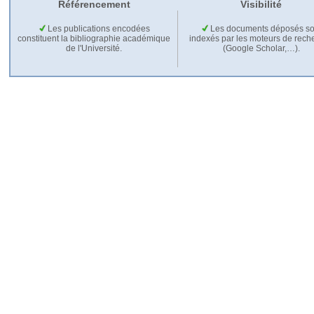
Référencement
Visibilité
Les publications encodées
Les documents déposés so
constituent la bibliographie académique
indexés par les moteurs de rech
de l'Université.
(Google Scholar,…).