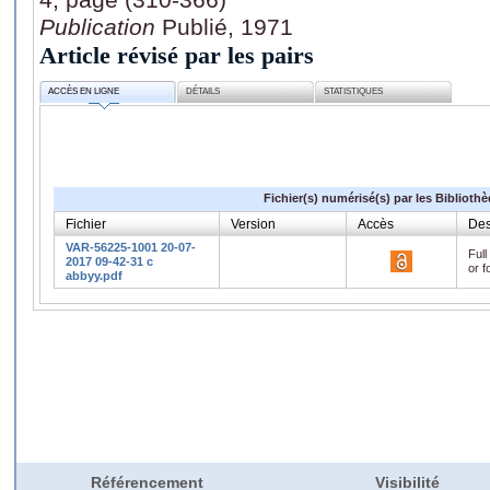
Publication
Publié, 1971
Article révisé par les pairs
ACCÈS EN LIGNE
DÉTAILS
STATISTIQUES
Fichier(s) numérisé(s) par les Biblioth
Fichier
Version
Accès
Des
VAR-56225-1001 20-07-
Full
2017 09-42-31 c
or f
abbyy.pdf
Référencement
Visibilité