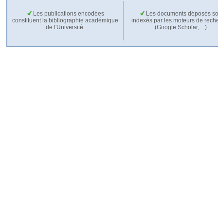
Les publications encodées
Les documents déposés so
constituent la bibliographie académique
indexés par les moteurs de rech
de l'Université.
(Google Scholar,…).