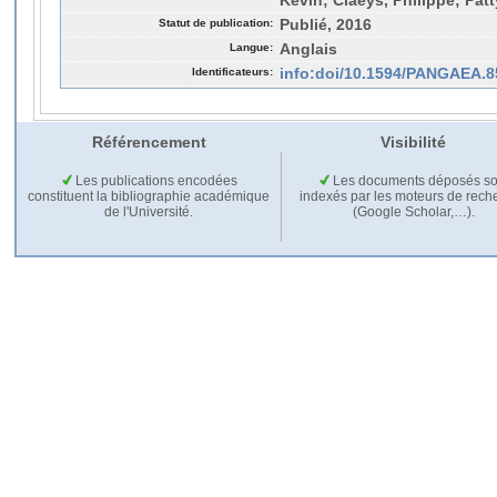
Kevin; Claeys, Philippe; Pat
Statut de publication:
Publié, 2016
Langue:
Anglais
Identificateurs:
info:doi/10.1594/PANGAEA.
Référencement
Visibilité
Les publications encodées
Les documents déposés so
constituent la bibliographie académique
indexés par les moteurs de rech
de l'Université.
(Google Scholar,…).