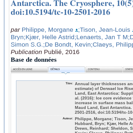
Antarctica. The Cryosphere, 10(5)
doi:10.5194/tc-10-2501-2016
par
Philippe, Morgane
;Tison, Jean-Louis
Bryn
;Kjær, Helle Astrid
;Lenaerts, Jan T M
;
Simon S.G.
;De Bondt, Kevin
;Claeys, Phili
Publication
Publié, 2016
Base de données
ACCÈS EN LIGNE
DÉTAILS
CONTENU
STATI
Titre:
Annual layer thicknesses an
estimate) of Derwael Ice Ris
Land, East Antarctica: Suppl
al. (2016): Ice core evidence
increase in surface mass ba
Maud Land, East Antarctica.
2501-2516, doi:10.5194/tc-1
Auteur:
Philippe, Morgane; Tison, J
Hubbard, Bryn; Kjær, Helle A
Drews, Reinhard; Sheldon, S