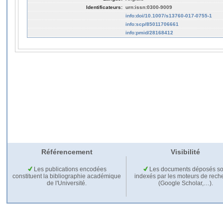
Identificateurs:
urn:issn:0300-9009
info:doi/10.1007/s13760-017-0755-1
info:scp/85011706661
info:pmid/28168412
Référencement
Visibilité
Les publications encodées
Les documents déposés so
constituent la bibliographie académique
indexés par les moteurs de rech
de l'Université.
(Google Scholar,…).