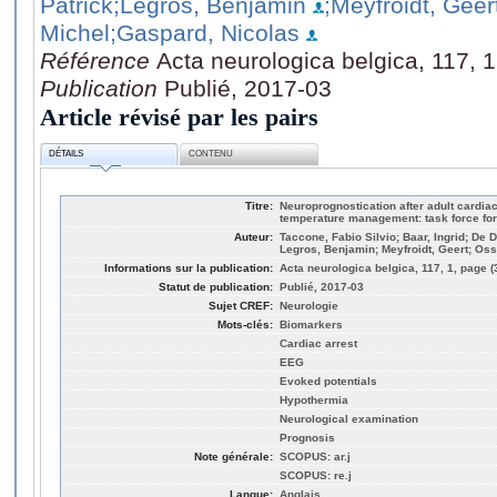
Patrick
;Legros, Benjamin
;Meyfroidt, Geer
Michel
;Gaspard, Nicolas
Référence
Acta neurologica belgica, 117, 1
Publication
Publié, 2017-03
Article révisé par les pairs
DÉTAILS
CONTENU
Titre:
Neuroprognostication after adult cardiac
temperature management: task force fo
Auteur:
Taccone, Fabio Silvio; Baar, Ingrid; De 
Legros, Benjamin; Meyfroidt, Geert; Os
Informations sur la publication:
Acta neurologica belgica, 117, 1, page (
Statut de publication:
Publié, 2017-03
Sujet CREF:
Neurologie
Mots-clés:
Biomarkers
Cardiac arrest
EEG
Evoked potentials
Hypothermia
Neurological examination
Prognosis
Note générale:
SCOPUS: ar.j
SCOPUS: re.j
Langue:
Anglais