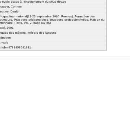
s outils d'aide à l'enseignement du sous-titrage
hauser, Corinne
uadec, Daniel
lloque international(22-23 septembre 2000: Rennes), Formation des
aducteurs, Pratiques pédagogiques, pratiques professionnelles, Maison du
tionnaire, Paris, Vol. 2, page (47-56)
blié, 2001
ngues des métiers, métiers des langues
aduction
ançais
n:isbn:9782856081631