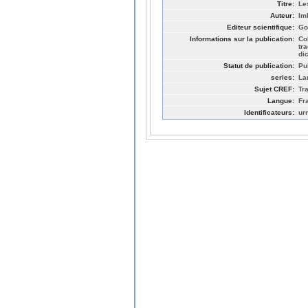
Titre:
Le
Auteur:
Im
Editeur scientifique:
Go
Informations sur la publication:
Co
tr
dic
Statut de publication:
Pu
series:
La
Sujet CREF:
Tr
Langue:
Fr
Identificateurs:
ur