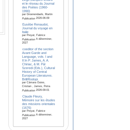
et le réseau du Journal
des Poètes (1960-
1990)
par Groenendaels, Martin
2026-06-09
Publication
Eusèbe Renaudot,
Journal du voyage en
Italie
par Preyat, Fabrice
A déterminer,
Publication
2027
coeditor of the section
Avant-Garde and
Language, vols. I and
II:In P. James, A. A.
Chiriac, & M. Pál
Szeredi (Eds.), Cultural
History of Central
European Literatures.
Brill/Rodopi.
par Cámara Outes,
Cristian , James, Petra
2026-09-01
Publication
Claude Fleury,
Mémoire sur les études
des missions orientales
(1676)
par Preyat, Fabrice
A déterminer,
Publication
2027