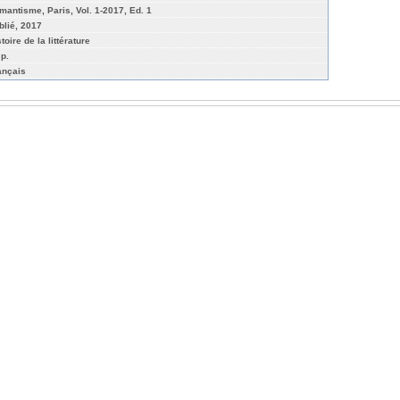
mantisme, Paris, Vol. 1-2017, Ed. 1
blié, 2017
toire de la littérature
 p.
ançais