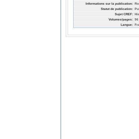
Informations sur la publication:
Ro
Statut de publication:
Pu
Sujet CREF:
His
Volumes/pages:
96
Langue:
Fr