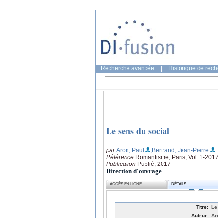
Recherche avancée
|
Historique de rec
Le sens du social
par
Aron, Paul
;Bertrand, Jean-Pierre
Référence
Romantisme, Paris, Vol. 1-2017
Publication
Publié, 2017
Direction d'ouvrage
ACCÈS EN LIGNE
DÉTAILS
Titre:
Le
Auteur:
Ar