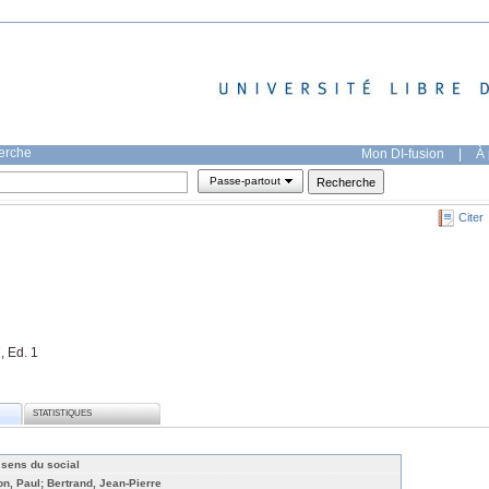
herche
Mon DI-fusion
|
À 
Passe-partout
Citer
, Ed. 1
STATISTIQUES
 sens du social
on, Paul; Bertrand, Jean-Pierre