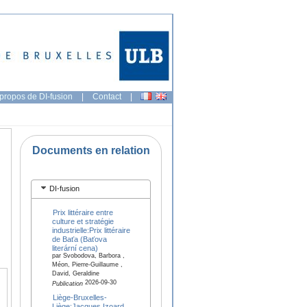
propos de DI-fusion
|
Contact
|
Documents en relation
DI-fusion
Prix littéraire entre
culture et stratégie
industrielle:Prix littéraire
de Baťa (Baťova
literární cena)
par Svobodova, Barbora ,
Méon, Pierre-Guillaume ,
David, Geraldine
2026-09-30
Publication
Liège-Bruxelles-
Liège:Jacques Izoard