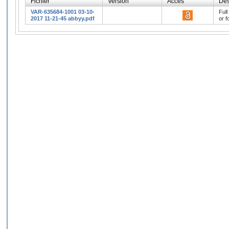
Fichier
Version
Accès
Des
VAR-635684-1001 03-10-
Full
2017 11-21-45 abbyy.pdf
or f