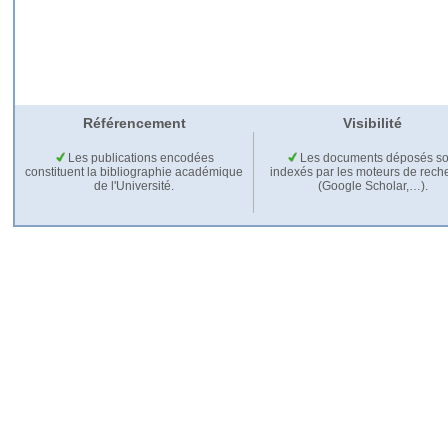
Référencement
Visibilité
Les publications encodées
Les documents déposés so
constituent la bibliographie académique
indexés par les moteurs de rech
de l'Université.
(Google Scholar,…).