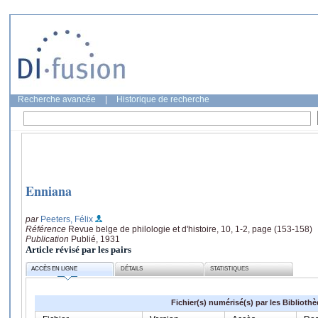
Recherche avancée
|
Historique de recherche
Enniana
par
Peeters, Félix
Référence
Revue belge de philologie et d'histoire, 10, 1-2, page (153-158)
Publication
Publié, 1931
Article révisé par les pairs
ACCÈS EN LIGNE
DÉTAILS
STATISTIQUES
Fichier(s) numérisé(s) par les Biblioth