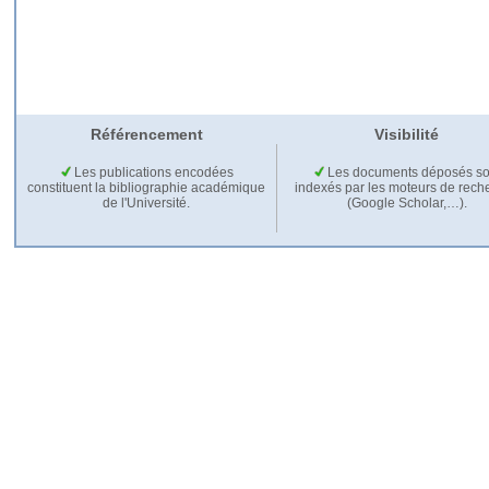
Référencement
Visibilité
Les publications encodées
Les documents déposés so
constituent la bibliographie académique
indexés par les moteurs de rech
de l'Université.
(Google Scholar,…).