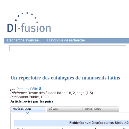
Recherche avancée
|
Historique de recherche
Un répertoire des catalogues de manuscrits latins
par
Peeters, Félix
Référence
Revue des études latines, 8, 2, page (1-5)
Publication
Publié, 1930
Article révisé par les pairs
ACCÈS EN LIGNE
DÉTAILS
STATISTIQUES
Fichier(s) numérisé(s) par les Biblioth