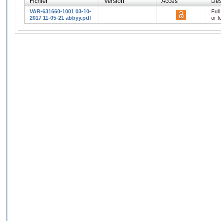
Fichier
Version
Accès
Des
VAR-631660-1001 03-10-
Full
2017 11-05-21 abbyy.pdf
or f