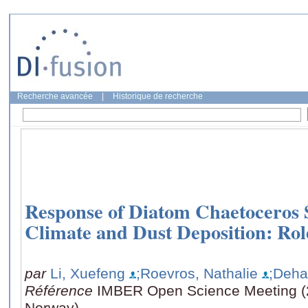
Recherche avancée
|
Historique de recherche
Response of Diatom Chaetoceros S
Climate and Dust Deposition: Role
par
Li, Xuefeng
;Roevros, Nathalie
;Deha
Référence
IMBER Open Science Meeting (
Norway)