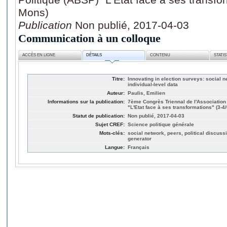
Mons)
Publication
Non publié, 2017-04-03
Communication à un colloque
ACCÈS EN LIGNE
DÉTAILS
CONTENU
STATI
Titre:
Innovating in election surveys: social 
individual-level data
Auteur:
Paulis, Emilien
Informations sur la publication:
7ème Congrès Triennal de l'Association
"L'Etat face à ses transformations" (3-4
Statut de publication:
Non publié, 2017-04-03
Sujet CREF:
Science politique générale
Mots-clés:
social network, peers, political discuss
generator
Langue:
Français