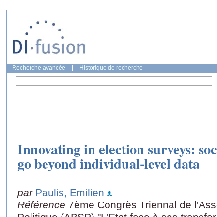
Recherche avancée
|
Historique de recherche
Innovating in election surveys: soc
go beyond individual-level data
par
Paulis, Emilien
Référence
7ème Congrès Triennal de l'Ass
Politique (ABSP) "L'Etat face à ses transfo