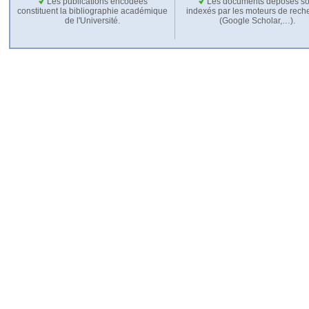
Les publications encodées
Les documents déposés so
constituent la bibliographie académique
indexés par les moteurs de rech
de l'Université.
(Google Scholar,…).