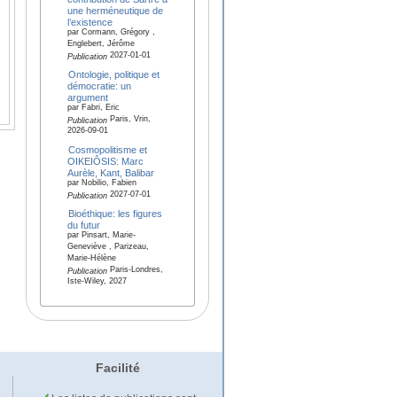
une herméneutique de
l’existence
par Cormann, Grégory ,
Englebert, Jérôme
2027-01-01
Publication
Ontologie, politique et
démocratie: un
argument
par Fabri, Eric
Paris, Vrin,
Publication
2026-09-01
Cosmopolitisme et
OIKEIÔSIS: Marc
Aurèle, Kant, Balibar
par Nobilio, Fabien
2027-07-01
Publication
Bioéthique: les figures
du futur
par Pinsart, Marie-
Geneviève , Parizeau,
Marie-Hélène
Paris-Londres,
Publication
Iste-Wiley, 2027
Facilité