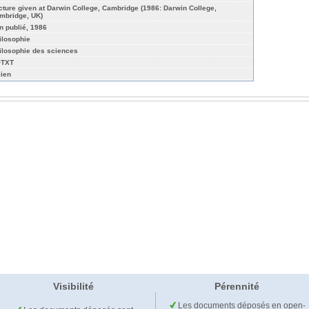
cture given at Darwin College, Cambridge (1986: Darwin College,
mbridge, UK)
n publié, 1986
ilosophie
ilosophie des sciences
TXT
lien
Visibilité
Pérennité
Les documents déposés en open-