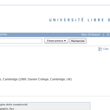
herche
Mon DI-fusion
|
À 
Passe-partout
Citer
ge, Cambridge (1986: Darwin College, Cambridge, UK)
igine della complessità
igogine, Ilya