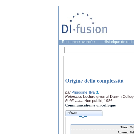
Recherche avancée
|
Historique de rec
Origine della complessità
par
Prigogine, Ilya
Référence
Lecture given at Darwin Colle
Publication
Non publié, 1986
Communication à un colloque
DÉTAILS
Titre:
Or
Auteur:
Pr