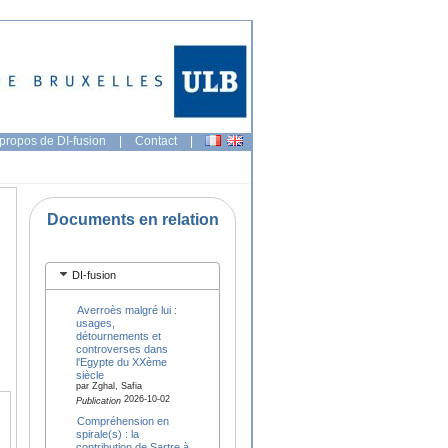
propos de DI-fusion
|
Contact
|
Documents en relation
DI-fusion
Averroès malgré lui :
usages,
détournements et
controverses dans
l'Egypte du XXème
siècle
par Zghal, Safia
2026-10-02
Publication
Compréhension en
spirale(s) : la
contribution de Sartre à