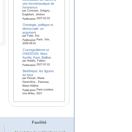
une herméneutique de
l’existence
par Cormann, Grégory ,
Englebert, Jérôme
2027-01-01
Publication
Ontologie, politique et
démocratie: un
argument
par Fabri, Eric
Paris, Vrin,
Publication
2026-09-01
Cosmopolitisme et
OIKEIÔSIS: Marc
Aurèle, Kant, Balibar
par Nobilio, Fabien
2027-07-01
Publication
Bioéthique: les figures
du futur
par Pinsart, Marie-
Geneviève , Parizeau,
Marie-Hélène
Paris-Londres,
Publication
Iste-Wiley, 2027
Facilité