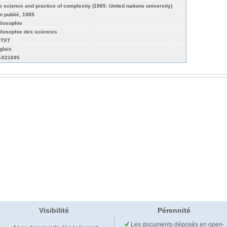
e science and practice of complexity (1985: United nations university)
n publié, 1985
ilosophie
ilosophie des sciences
TXT
glais
-021695
Visibilité
Pérennité
Les documents déposés en open-