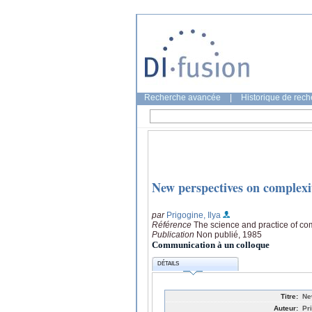
Recherche avancée
|
Historique de rec
New perspectives on complexi
par
Prigogine, Ilya
Référence
The science and practice of com
Publication
Non publié, 1985
Communication à un colloque
DÉTAILS
Titre:
Ne
Auteur:
Pr