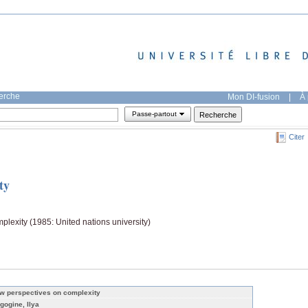
herche
Mon DI-fusion
|
À 
Passe-partout
Citer
ty
plexity (1985: United nations university)
w perspectives on complexity
igogine, Ilya