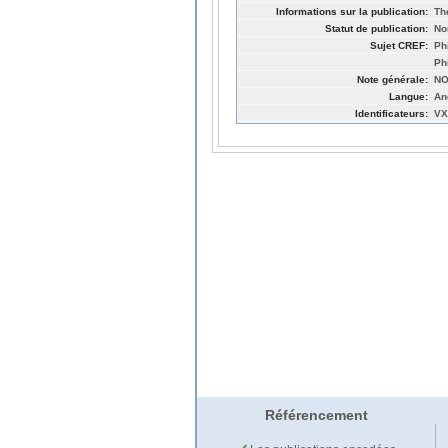
Informations sur la publication:
Th
Statut de publication:
No
Sujet CREF:
Ph
Ph
Note générale:
NO
Langue:
An
Identificateurs:
VX
Référencement