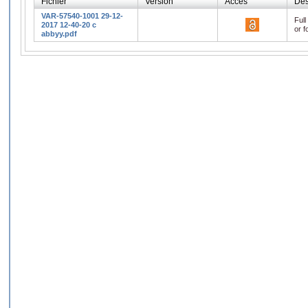
Fichier
Version
Accès
Des
VAR-57540-1001 29-12-
Full
2017 12-40-20 c
or f
abbyy.pdf