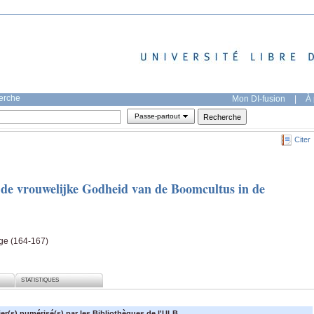
herche
Mon DI-fusion
|
À 
Passe-partout
Citer
n de vrouwelijke Godheid van de Boomcultus in de
age (164-167)
STATISTIQUES
ier(s) numérisé(s) par les Bibliothèques de l'ULB