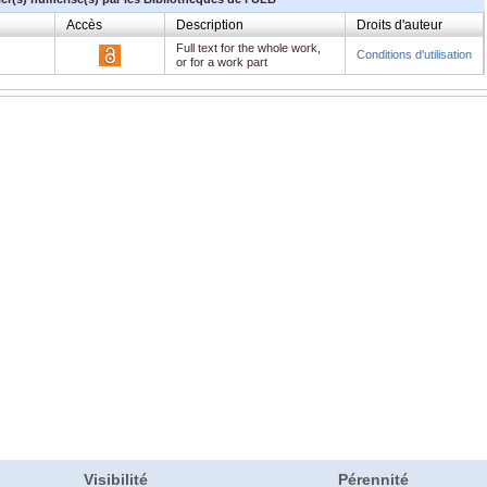
Accès
Description
Droits d'auteur
Full text for the whole work,
Conditions d'utilisation
or for a work part
Visibilité
Pérennité