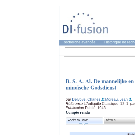
Recherche avancée
|
Historique de rec
B. S. A. Al. De mannelijke e
minoïsche Godsdienst
par
Delvoye, Charles
;Moreau, Jean
Référence
L'Antiquite Classique, 12, 1, p
Publication
Publié, 1943
Compte rendu
ACCÈS EN LIGNE
DÉTAILS
Fich