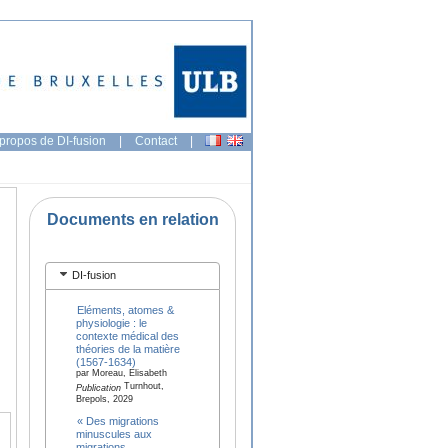
propos de DI-fusion
|
Contact
|
Documents en relation
DI-fusion
Eléments, atomes &
physiologie : le
contexte médical des
théories de la matière
(1567-1634)
par Moreau, Elisabeth
Turnhout,
Publication
Brepols, 2029
« Des migrations
minuscules aux
migrations