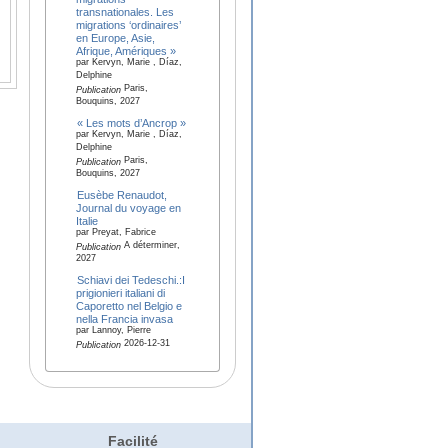
transnationales. Les
migrations ‘ordinaires’
en Europe, Asie,
Afrique, Amériques »
par Kervyn, Marie , Díaz,
Delphine
Paris,
Publication
Bouquins, 2027
« Les mots d’Ancrop »
par Kervyn, Marie , Díaz,
Delphine
Paris,
Publication
Bouquins, 2027
Eusèbe Renaudot,
Journal du voyage en
Italie
par Preyat, Fabrice
A déterminer,
Publication
2027
Schiavi dei Tedeschi.:I
prigionieri italiani di
Caporetto nel Belgio e
nella Francia invasa
par Lannoy, Pierre
2026-12-31
Publication
Facilité