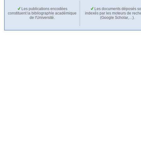
Les publications encodées
Les documents déposés so
constituent la bibliographie académique
indexés par les moteurs de rech
de l'Université.
(Google Scholar,…).