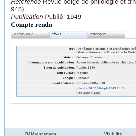
Référence
Revue belge de philologie et d'h
948)
Publication
Publié, 1949
Compte rendu
ACCÈS EN LIGNE
DÉTAILS
STATISTIQUES
Titre:
Archéologie orientale et archéologie pré
l'Asie antérieure, de l'Inde et de la Crè
Auteur:
Delvoye, Charles
Informations sur la publication:
Revue belge de philologie et d'histoire, 
Statut de publication:
Publié, 1949
Sujet CREF:
Histoire
Langue:
Français
Identificateurs:
urn:issn:0035-0818
info:doi/10.3406/rbph.1949.1851
VAR-60815-1001
Référencement
Visibilité