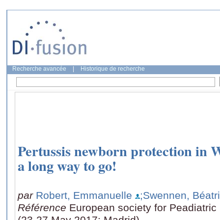
Recherche avancée
|
Historique de recherche
Pertussis newborn protection in W
a long way to go!
par
Robert, Emmanuelle
;Swennen, Béatr
Référence
European society for Peadiatric
(23-27 May 2017: Madrid)