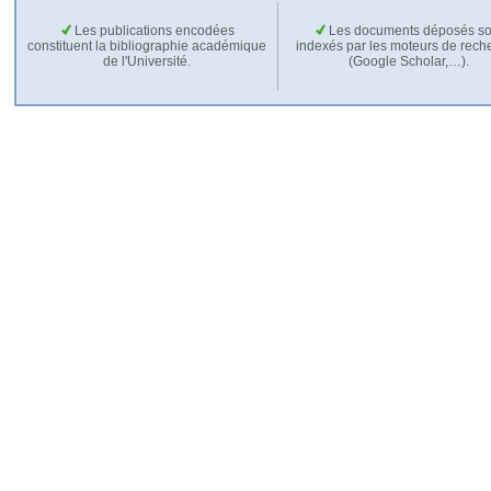
Les publications encodées
Les documents déposés so
constituent la bibliographie académique
indexés par les moteurs de rech
de l'Université.
(Google Scholar,…).