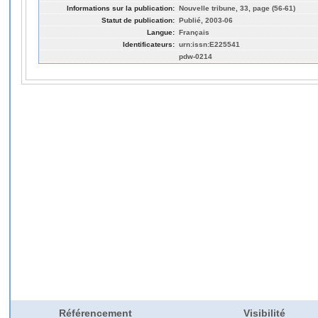
Informations sur la publication:
Nouvelle tribune, 33, page (56-61)
Statut de publication:
Publié, 2003-06
Langue:
Français
Identificateurs:
urn:issn:E225541
pdw-0214
Référencement
Visibilité