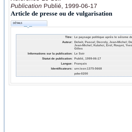
Publication
Publié, 1999-06-17
Article de presse ou de vulgarisation
DÉTAILS
Titre:
Le paysage politique après le séisme du
Auteur:
Delwit, Pascal; Decroly, Jean-Michel; D
Jean-Michel; Kulahci, Erol; Rouyet, Yv
Gilles
Informations sur la publication:
Le Soir
Statut de publication:
Publié, 1999-06-17
Langue:
Français
Identificateurs:
urn:issn:1375-5668
pdw-0200