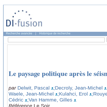
Recherche avancée
|
Historique de recherche
Le paysage politique après le séis
par
Delwit, Pascal
;Decroly, Jean-Michel
Waele, Jean-Michel
;Kulahci, Erol
;Rouye
Cédric
;Van Hamme, Gilles
Référence
Le Soir