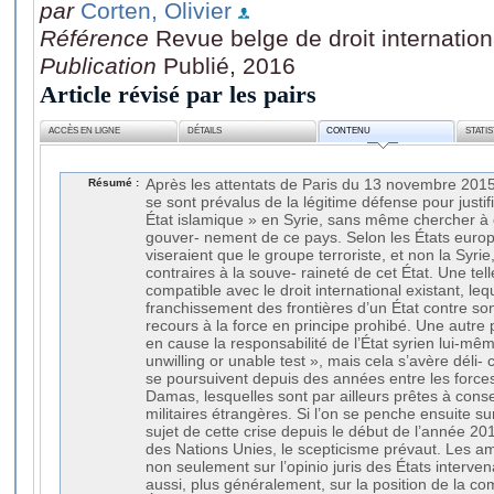
par
Corten, Olivier
Référence
Revue belge de droit internation
Publication
Publié, 2016
Article révisé par les pairs
ACCÈS EN LIGNE
DÉTAILS
CONTENU
STATI
Résumé :
Après les attentats de Paris du 13 novembre 2015
se sont prévalus de la légitime défense pour justif
État islamique » en Syrie, sans même chercher à
gouver- nement de ce pays. Selon les États europ
viseraient que le groupe terroriste, et non la Syri
contraires à la souve- raineté de cet État. Une telle
compatible avec le droit international existant, le
franchissement des frontières d’un État contre 
recours à la force en principe prohibé. Une autre p
en cause la responsabilité de l’État syrien lui-mêm
unwilling or unable test », mais cela s’avère déli-
se poursuivent depuis des années entre les forces d
Damas, lesquelles sont par ailleurs prêtes à conse
militaires étrangères. Si l’on se penche ensuite s
sujet de cette crise depuis le début de l’année 2
des Nations Unies, le scepticisme prévaut. Les am
non seulement sur l’opinio juris des États inter
aussi, plus généralement, sur la position de la c