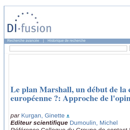
Recherche avancée
|
Historique de recherche
Le plan Marshall, un début de la 
européenne ?: Approche de l'opi
par
Kurgan, Ginette
Editeur scientifique
Dumoulin, Michel
Référence
Colloque du Groupe de contact L