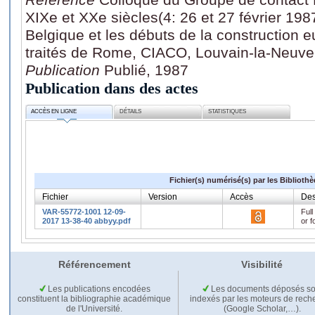
XIXe et XXe siècles(4: 26 et 27 février 19
Belgique et les débuts de la construction 
traités de Rome, CIACO, Louvain-la-Neuve
Publication
Publié, 1987
Publication dans des actes
ACCÈS EN LIGNE
DÉTAILS
STATISTIQUES
Fichier(s) numérisé(s) par les Biblioth
Fichier
Version
Accès
Des
VAR-55772-1001 12-09-
Full
2017 13-38-40 abbyy.pdf
or f
Référencement
Visibilité
Les publications encodées
Les documents déposés so
constituent la bibliographie académique
indexés par les moteurs de rech
de l'Université.
(Google Scholar,…).