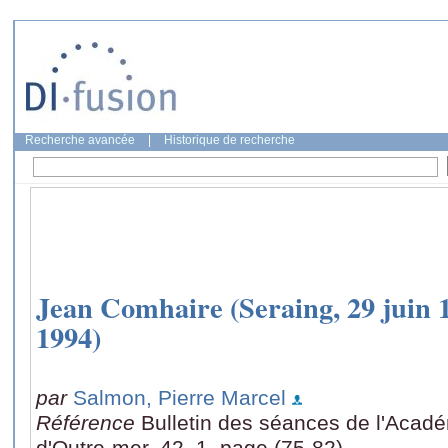
Recherche avancée
|
Historique de recherche
Jean Comhaire (Seraing, 29 juin 191
1994)
par
Salmon, Pierre Marcel
Référence
Bulletin des séances de l'Acad
d'Outre-mer, 42, 1, page (75-82)