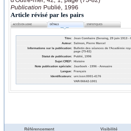
Publication
Publié, 1996
Article révisé par les pairs
ACCÈS EN LIGNE
DÉTAILS
STATISTIQUES
Titre:
Jean Comhaire (Seraing, 29 juin 1913 - Ix
Auteur:
Salmon, Pierre Marcel
Informations sur la publication:
Bulletin des séances de l'Académie roya
page (75-82)
Statut de publication:
Publié, 1996
Sujet CREF:
Histoire
Note publication spéciale:
Jaarboek - 1996 - Annuaire
Langue:
Français
Identificateurs:
urn:issn:0001-4176
VAR-56642-1001
Référencement
Visibilité