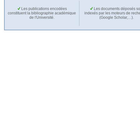
Les publications encodées
Les documents déposés so
constituent la bibliographie académique
indexés par les moteurs de rech
de l'Université.
(Google Scholar,…).