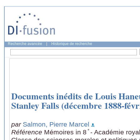
Recherche avancée
|
Historique de recherche
Documents inédits de Louis Haneu
Stanley Falls (décembre 1888-févr
par
Salmon, Pierre Marcel
Référence
Mémoires in 8 ̊ - Académie roya
Classe des sciences morales et politiques 