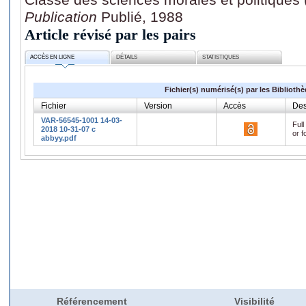
Publication
Publié, 1988
Article révisé par les pairs
ACCÈS EN LIGNE
DÉTAILS
STATISTIQUES
Fichier(s) numérisé(s) par les Biblioth
Fichier
Version
Accès
Des
VAR-56545-1001 14-03-
Full
2018 10-31-07 c
or f
abbyy.pdf
Référencement
Visibilité