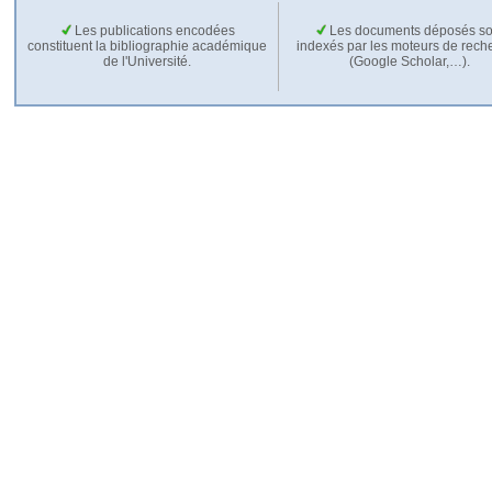
Les publications encodées
Les documents déposés so
constituent la bibliographie académique
indexés par les moteurs de rech
de l'Université.
(Google Scholar,…).