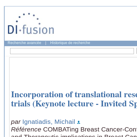
Recherche avancée
|
Historique de recherche
Incorporation of translational res
trials (Keynote lecture - Invited 
par
Ignatiadis, Michail
Référence
COMBATing Breast Cancer-Conf
and Therapeutic implications in Breast Ca