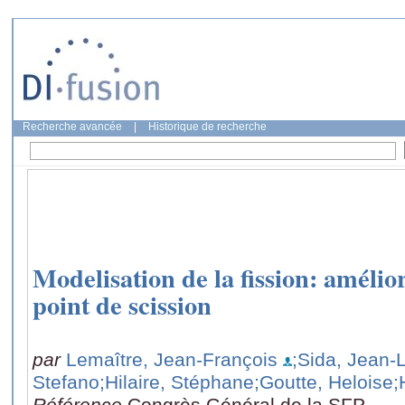
Recherche avancée
|
Historique de recherche
Modelisation de la fission: améli
point de scission
par
Lemaître, Jean-François
;Sida, Jean-
Stefano
;Hilaire, Stéphane
;Goutte, Heloise
;
Référence
Congrès Général de la SFP