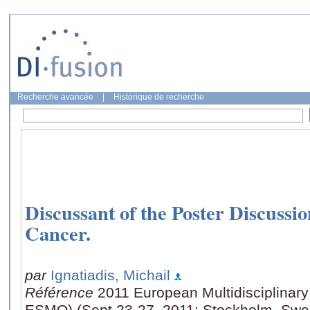
Recherche avancée
|
Historique de recherche
Discussant of the Poster Discussio
Cancer.
par
Ignatiadis, Michail
Référence
2011 European Multidisciplina
ESMO) (Sept.23-27, 2011: Stockholm, Swe