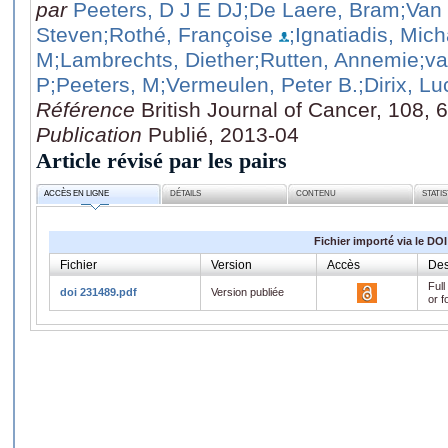
par
Peeters, D J E DJ
;De Laere, Bram
;Van
Steven
;Rothé, Françoise
;Ignatiadis, Mich
M
;Lambrechts, Diether
;Rutten, Annemie
;v
P
;Peeters, M
;Vermeulen, Peter B.
;Dirix, Lu
Référence
British Journal of Cancer, 108,
Publication
Publié, 2013-04
Article révisé par les pairs
ACCÈS EN LIGNE
DÉTAILS
CONTENU
STATI
Fichier importé via le DOI
Fichier
Version
Accès
Des
Full
doi 231489.pdf
Version publiée
or f