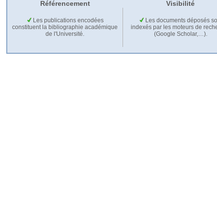
Référencement
Visibilité
Les publications encodées
Les documents déposés so
constituent la bibliographie académique
indexés par les moteurs de rech
de l'Université.
(Google Scholar,…).