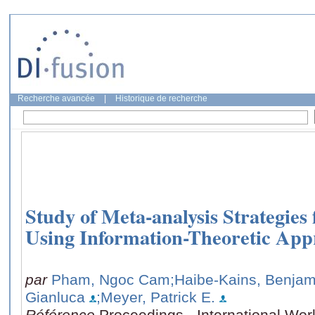
Recherche avancée
|
Historique de recherche
Study of Meta-analysis Strategies
Using Information-Theoretic App
par
Pham, Ngoc Cam
;Haibe-Kains, Benjam
Gianluca
;Meyer, Patrick E.
Référence
Proceedings - International Wo