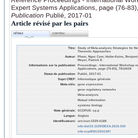
Expert Systems Applications, page (76-83
Publication
Publié, 2017-01
Article révisé par les pairs
DÉTAILS
CONTENU
Titre:
Study of Meta-analysis Strategies for N
Theoretic Approaches
Auteur:
Pham, Ngoc Cam; Haibe-Kains, Benjamin;
Meyer, Patrick E.
Informations sur la publication:
Proceedings - International Workshop 
Applications, page (76-83), 7816628
Statut de publication:
Publié, 2017-01
Sujet CREF:
Informatique générale
Mots-clés:
gene expression
gene regulatory networks
Meta-analysis
Mutual information
systems biology
Note générale:
SCOPUS: cp.p
Langue:
Anglais
Identificateurs:
urn:issn:1529-4188
info:doi/10.1109/DEXA.2016.030
info:scp/85012041387