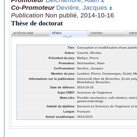
Co-Promoteur
Devière, Jacques
Publication
Non publié, 2014-10-16
Thèse de doctorat
ACCÈS EN LIGNE
DÉTAILS
CONTENU
STATI
Titre:
Conception et modélisation d'une platef
Auteur:
Cauche, Nicolas
Président du jury:
Mathys, Pierre
Promoteur:
Delchambre, Alain
Co-Promoteur:
Devière, Jacques
Membre du jury:
Lambert, Pierre; Costamagna, Guido; M
Informations sur la publication:
Université libre de Bruxelles, Ecole po
Biomédical, Bruxelles
Date de défense:
2014-10-16
Sujet CREF:
Sciences de l'ingénieur
Mots-clés:
Flexible mechanics; soft robotics; mini
gastro-enterology
Intitulé du diplôme:
Doctorat en Sciences de l'ingénieur et 
Langue:
Français
Anneé académique:
2014-2015