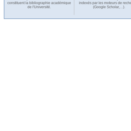
constituent la bibliographie académique
indexés par les moteurs de rech
de l'Université.
(Google Scholar,…).