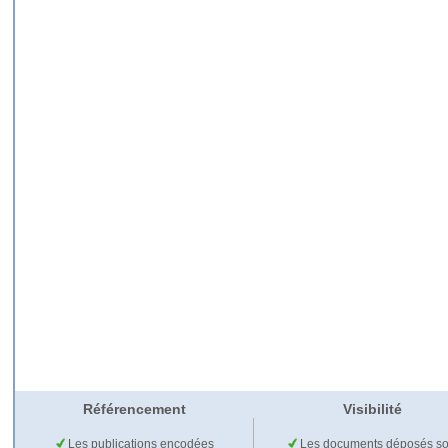
Référencement
Visibilité
Les publications encodées
Les documents déposés so