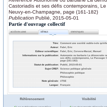
Castoriadis et ses défis contemporains, L
Neuvy-en-Champagne, page (161-182)
Publication
Publié, 2015-05-01
Partie d'ouvrage collectif
ACCÈS EN LIGNE
DÉTAILS
STATISTIQUES
Titre:
Comment une société oublie-t-ele qu'ell
Auteur:
Fabri, Eric
Editeur scientifique:
Fabri, Eric; Cervera-Marzal, Manuel
Informations sur la publication:
Autonomie ou barbarie La démocratie ra
ses défis contemporains, Le Passager 
page (161-182)
Statut de publication:
Publié, 2015-05-01
Sujet CREF:
Science politique générale
Philosophie politique
Philosophie
Note générale:
iiTSE
Langue:
Français
Référencement
Visibilité