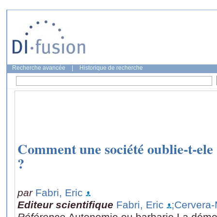
Recherche avancée
|
Historique de recherche
Comment une société oublie-t-ele 
?
par
Fabri, Eric
Editeur scientifique
Fabri, Eric
;Cervera-
Référence
Autonomie ou barbarie La démoc