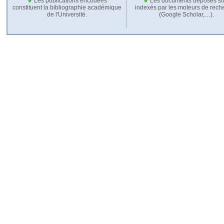
Les publications encodées
Les documents déposés so
constituent la bibliographie académique
indexés par les moteurs de rech
de l'Université.
(Google Scholar,…).