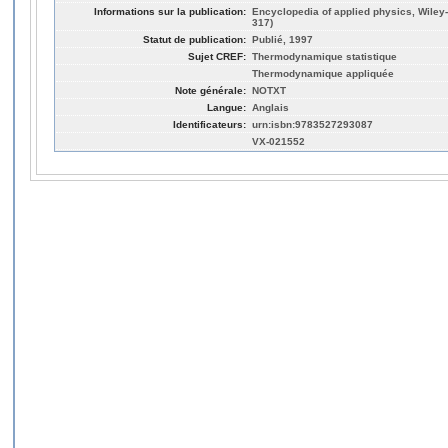
Informations sur la publication:
Encyclopedia of applied physics, Wiley-
317)
Statut de publication:
Publié, 1997
Sujet CREF:
Thermodynamique statistique
Thermodynamique appliquée
Note générale:
NOTXT
Langue:
Anglais
Identificateurs:
urn:isbn:9783527293087
VX-021552