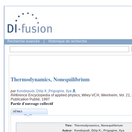
Recherche avancée
|
Historique de recherche
Thermodynamics, Nonequilibrium
par
Kondepudi, Dilip K.
;Prigogine, Ilya
Référence
Encyclopedia of applied physics, Wiley-VCH, Weinheim, Vol. 21,
Publication
Publié, 1997
Partie d'ouvrage collectif
DÉTAILS
Titre:
Thermodynamics, Nonequilibrium
Auteur:
Kondepudi, Dilip K.; Prigogine, Ilya