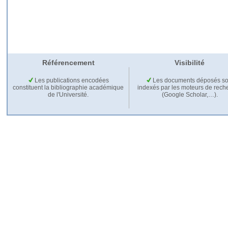
Référencement
Visibilité
Les publications encodées
Les documents déposés so
constituent la bibliographie académique
indexés par les moteurs de rech
de l'Université.
(Google Scholar,…).