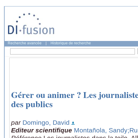
Recherche avancée
|
Historique de recherche
Gérer ou animer ? Les journalistes
des publics
par
Domingo, David
Editeur scientifique
Montañola, Sandy
;Ru
Référence
Les journalistes dans la toile, A