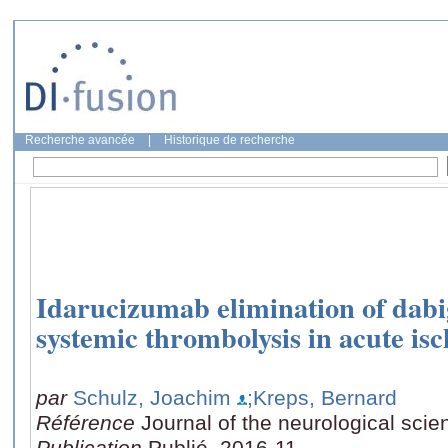
Recherche avancée
|
Historique de recherche
Idarucizumab elimination of dabi
systemic thrombolysis in acute is
par
Schulz, Joachim
;Kreps, Bernard
Référence
Journal of the neurological scie
Publication
Publié, 2016-11