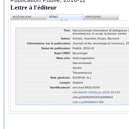
Lettre à l'éditeur
ACCÈS EN LIGNE
DÉTAILS
STATISTIQUES
Titre:
Idarucizumab elimination of dabigatran
thrombolysis in acute ischemic stroke
Auteur:
Schulz, Joachim; Kreps, Bernard
Informations sur la publication:
Journal of the neurological sciences, 37
Statut de publication:
Publié, 2016-11
Sujet CREF:
Neurologie
Mots-clés:
Anticoagulation
Idarucizumab
Stroke
Thrombolysis
Note générale:
SCOPUS: le.j
Langue:
Anglais
Identificateurs:
urn:issn:0022-510X
info:doi/10.1016/j.jns.2016.09.010
info:pii/S0022510X16305664
info:scp/84988037388