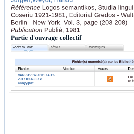
Référence
Logos semantikos, Studia lingu
Coseriu 1921-1981, Editorial Gredos - Walt
Berlin - New-York, Vol. 3, page (203-208)
Publication
Publié, 1981
Partie d'ouvrage collectif
ACCÈS EN LIGNE
DÉTAILS
STATISTIQUES
Fichier(s) numérisé(s) par les Biblioth
Fichier
Version
Accès
Des
VAR-615137-1001 14-12-
Full
2017 09-40-57 c
or f
abbyy.pdf