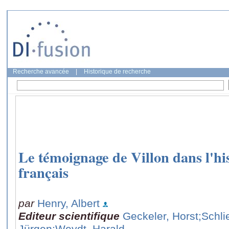
Recherche avancée
|
Historique de recherche
Le témoignage de Villon dans l'hi
français
par
Henry, Albert
Editeur scientifique
Geckeler, Horst
;Schli
Jürgen
;Weydt, Harald