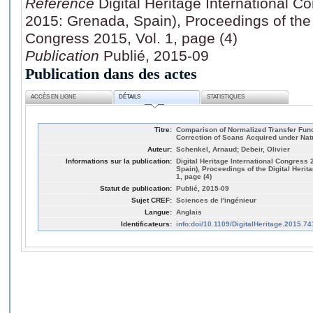
Référence
Digital Heritage International C
2015: Grenada, Spain), Proceedings of the D
Congress 2015, Vol. 1, page (4)
Publication
Publié, 2015-09
Publication dans des actes
ACCÈS EN LIGNE
DÉTAILS
STATISTIQUES
Titre:
Comparison of Normalized Transfer Func
Correction of Scans Acquired under Nat
Auteur:
Schenkel, Arnaud; Debeir, Olivier
Informations sur la publication:
Digital Heritage International Congress 
Spain), Proceedings of the Digital Herit
1, page (4)
Statut de publication:
Publié, 2015-09
Sujet CREF:
Sciences de l'ingénieur
Langue:
Anglais
Identificateurs:
info:doi/10.1109/DigitalHeritage.2015.7