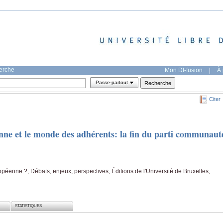
herche
Mon DI-fusion
|
À 
Passe-partout
Citer
nne et le monde des adhérents: la fin du parti communaut
péenne ?, Débats, enjeux, perspectives, Éditions de l'Université de Bruxelles,
STATISTIQUES