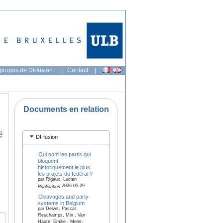
propos de DI-fusion
|
Contact
|
Documents en relation
é
DI-fusion
Qui sont les partis qui
bloquent
historiquement le plus
les projets du fédéral ?
par Rigaux, Lucien
2026-05-29
Publication
Cleavages and party
systems in Belgium
par Delwit, Pascal ,
Reuchamps, Min , Van
Haute, Emilie , Meier,