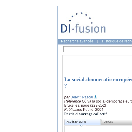
Recherche avancée
|
Historique de rec
La social-démocratie europée
?
par
Delwit, Pascal
Référence
Où va la social-démocratie euro
Bruxelles, page (229-252)
Publication
Publié, 2004
Partie d'ouvrage collectif
ACCÈS EN LIGNE
DÉTAILS