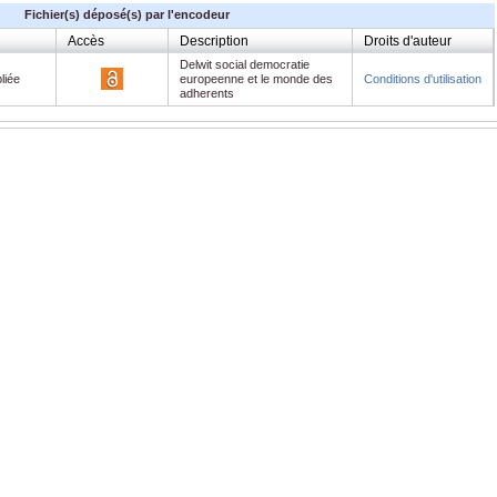
Fichier(s) déposé(s) par l'encodeur
Accès
Description
Droits d'auteur
Delwit social democratie
liée
europeenne et le monde des
Conditions d'utilisation
adherents