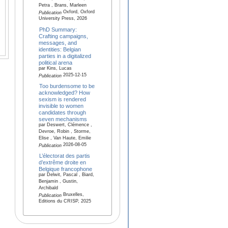
Petra , Brans, Marleen
Oxford, Oxford
Publication
University Press, 2026
PhD Summary:
Crafting campaigns,
messages, and
identities: Belgian
parties in a digitalized
political arena
par Kins, Lucas
2025-12-15
Publication
Too burdensome to be
acknowledged? How
sexism is rendered
invisible to women
candidates through
seven mechanisms
par Deswert, Clémence ,
Devroe, Robin , Storme,
Elise , Van Haute, Emilie
2026-08-05
Publication
L’électorat des partis
d’extrême droite en
Belgique francophone
par Delwit, Pascal , Biard,
Benjamin , Gustin,
Archibald
Bruxelles,
Publication
Editions du CRISP, 2025